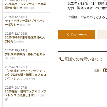
2026年04月13日
2023年7月27日（木）以
2026年ゴールデンウィーク休業
日のお知らせ
[
]
なお、調査担当者へのご用
お知らせ
2025年12月18日
ご理解・ご協力のほどよろ
サイトポリシー及びプライバシ
ーポリシー
[
]
お知らせ
2025年12月09日
前のページへ
2025/2026年末年始休業日のお
知らせ
[
]
お知らせ
2025年10月14日
弊社東京事業所 移転のお知ら
せ
[
]
お知らせ
電話でのお問い合わせ
2025年09月23日
0
[浜松]
【ご来場ありがとうございまし
た】2025知財・情報フェア＆コ
ンファレンス
[
]
フェア情報
2025年08月27日
2025知財・情報フェア＆コンフ
ァレンスに出展します
[
フェア情
]
報