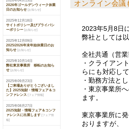
2026年04月13日
オンライン会議
2026年ゴールデンウィーク休業
日のお知らせ
[
]
お知らせ
2025年12月18日
サイトポリシー及びプライバシ
2023年5月8
ーポリシー
[
]
お知らせ
弊社としては
2025年12月09日
2025/2026年末年始休業日のお
知らせ
[
]
お知らせ
全社共通（営業
2025年10月14日
・クライアン
弊社東京事業所 移転のお知ら
せ
らにも対応し
[
]
お知らせ
・勤務方法と
2025年09月23日
【ご来場ありがとうございまし
・東京事業所へ
た】2025知財・情報フェア＆コ
ンファレンス
[
]
フェア情報
ます。
2025年08月27日
2025知財・情報フェア＆コンフ
東京事業所に発
ァレンスに出展します
[
フェア情
]
報
おりますが、