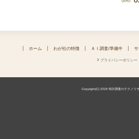
0
[浜松]
ホーム
わが社の特徴
ＡＩ調査/準備中
サ
プライバシーポリシー
Copyright(C) 2026 特許調査のテクノリサーチ株