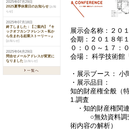
2025年07月29日
2025夏季休業日のお知らせ
[
お知
]
らせ
2025年07月18日
終了しました：【ご案内】『キ
展示会名称：２０
ックオフカンファレンス～私か
ら生まれる起業ストーリー～』
会期：２０１８年
[
]
お知らせ
０：００～１７：
2025年04月29日
会場： 科学技術館
問合せメールアドレスが変更に
なりました
[
]
お知らせ
一覧へ
・展示ブース： 小
・展示品目：
知的財産権全般（
1.調査
・知的財産権関連
○無効資料調査、
術内容の解析）