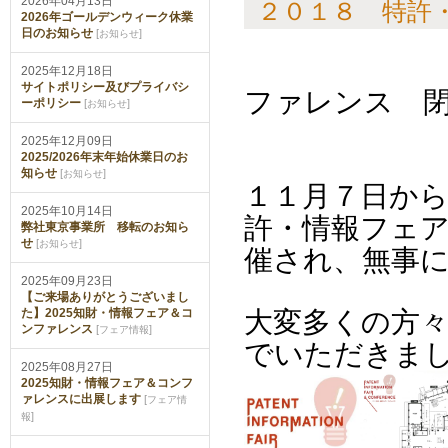
2026年04月13日
２０１８ 特許
2026年ゴールデンウィーク休業
日のお知らせ
[
]
お知らせ
２０１８
2025年12月18日
サイトポリシー及びプライバシ
ファレンス 
ーポリシー
[
]
お知らせ
2025年12月09日
2025/2026年末年始休業日のお
知らせ
[
]
お知らせ
１１
月７日から
2025年10月14日
許・情報フェ
弊社東京事業所 移転のお知ら
せ
[
]
お知らせ
催され、無事
2025年09月23日
【ご来場ありがとうございまし
た】2025知財・情報フェア＆コ
大変多くの方
ンファレンス
[
]
フェア情報
でいただきま
2025年08月27日
2025知財・情報フェア＆コンフ
ァレンスに出展します
[
フェア情
]
報