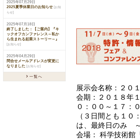
2025年07月29日
2025夏季休業日のお知らせ
[
お知
]
らせ
2025年07月18日
終了しました：【ご案内】『キ
ックオフカンファレンス～私か
ら生まれる起業ストーリー～』
[
]
お知らせ
2025年04月29日
問合せメールアドレスが変更に
なりました
[
]
お知らせ
一覧へ
展示会名称：２０
会期：２０１８年
０：００～１７：
（３日間とも
１０
は、最終日のみ 
会場： 科学技術館