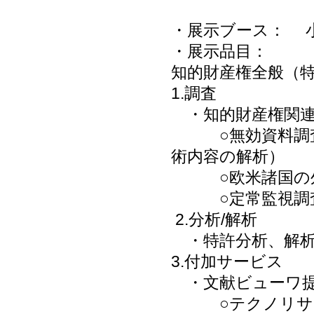
・展示ブース： 
・展示品目：
知的財産権全般（
1.調査
・知的財産権関連
○無効資料調査、
術内容の解析）
○欧米諸国の外
○定常監視調査
2.分析
/
解析
・特許分析、解析
3.付加サービス
・文献
ビューワ
○テクノリサー