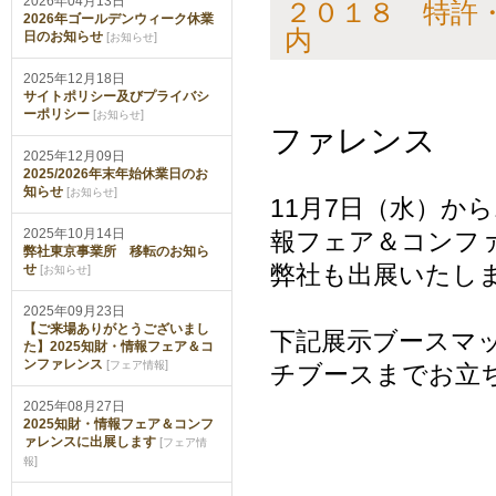
2026年04月13日
２０１８ 特許
2026年ゴールデンウィーク休業
内
日のお知らせ
[
]
お知らせ
2025年12月18日
２０１８
サイトポリシー及びプライバシ
ーポリシー
[
]
お知らせ
ファレンス
2025年12月09日
2025/2026年末年始休業日のお
知らせ
[
]
お知らせ
11月7日（水）から
2025年10月14日
報フェア＆コンフ
弊社東京事業所 移転のお知ら
弊社も出展いたし
せ
[
]
お知らせ
2025年09月23日
【ご来場ありがとうございまし
下記展示ブースマ
た】2025知財・情報フェア＆コ
ンファレンス
[
]
フェア情報
チブースまでお立
2025年08月27日
2025知財・情報フェア＆コンフ
ァレンスに出展します
[
フェア情
]
報