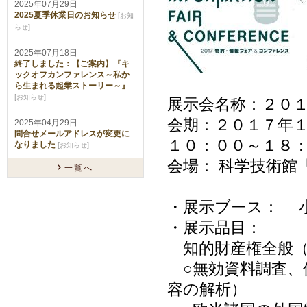
2025年07月29日
2025夏季休業日のお知らせ
[
お知
]
らせ
2025年07月18日
終了しました：【ご案内】『キ
ックオフカンファレンス～私か
ら生まれる起業ストーリー～』
[
]
お知らせ
展示会名称：２０
会期：２０１７年
2025年04月29日
問合せメールアドレスが変更に
１０：００～１８
なりました
[
]
お知らせ
会場： 科学技術館
一覧へ
・展示ブース： 
・展示品目：
知的財産権全般（
○無効資料調査、
容の解析）