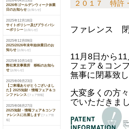
2026年04月13日
２０１７ 特許
2026年ゴールデンウィーク休業
日のお知らせ
[
]
お知らせ
２０１７
2025年12月18日
サイトポリシー及びプライバシ
ファレンス 
ーポリシー
[
]
お知らせ
2025年12月09日
2025/2026年末年始休業日のお
知らせ
[
]
お知らせ
11
月8日から1
2025年10月14日
フェア＆コン
弊社東京事業所 移転のお知ら
せ
[
]
お知らせ
無事に閉幕致
2025年09月23日
【ご来場ありがとうございまし
た】2025知財・情報フェア＆コ
大変多くの方
ンファレンス
[
]
フェア情報
でいただきま
2025年08月27日
2025知財・情報フェア＆コンフ
ァレンスに出展します
[
フェア情
]
報