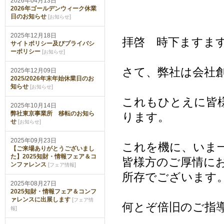
2026年04月13日
2026年ゴールデンウィーク休業
日のお知らせ
[
]
お知らせ
2025年12月18日
拝啓 時下ますま
サイトポリシー及びプライバシ
ーポリシー
[
]
お知らせ
さて、弊社は会社
2025年12月09日
2025/2026年末年始休業日のお
知らせ
[
]
お知らせ
これもひとえに皆
2025年10月14日
弊社東京事業所 移転のお知ら
ります。
せ
[
]
お知らせ
2025年09月23日
これを機に、いま
【ご来場ありがとうございまし
た】2025知財・情報フェア＆コ
皆様方のご厚情に
ンファレンス
[
]
フェア情報
所存でございます
2025年08月27日
2025知財・情報フェア＆コンフ
ァレンスに出展します
[
フェア情
何とぞ倍旧のご指
]
報