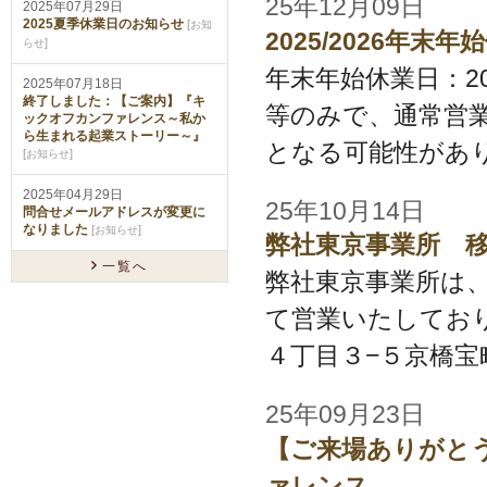
25年12月09日
2025年07月29日
2025夏季休業日のお知らせ
[
お知
2025/2026年
]
らせ
年末年始休業日：2025/1
2025年07月18日
終了しました：【ご案内】『キ
等のみで、通常営
ックオフカンファレンス～私か
ら生まれる起業ストーリー～』
となる可能性があり
[
]
お知らせ
2025年04月29日
25年10月14日
問合せメールアドレスが変更に
なりました
[
]
お知らせ
弊社東京事業所 
一覧へ
弊社東京事業所は、
て営業いたしておりま
４丁目３−５京橋宝町
25年09月23日
【ご来場ありがとう
ァレンス