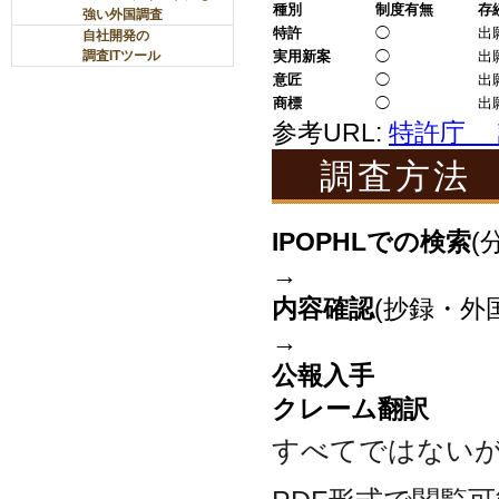
種
別
制度有無
存
強い外国調査
特
許
◯
出
自社開発の
調査ITツール
実用新案
◯
出
意
匠
◯
出
商
標
◯
出
参考URL:
特許庁 
調査方法
IPOPHLでの検索
(
→
内容確認
(抄録・外
→
公報入手
クレーム翻訳
すべてではない